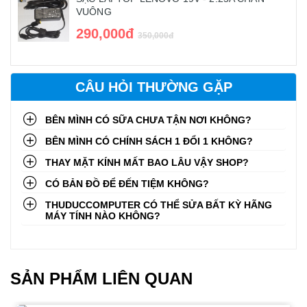
VUÔNG
290,000đ
350,000đ
CÂU HỎI THƯỜNG GẶP
BÊN MÌNH CÓ SỮA CHƯA TẬN NƠI KHÔNG?
BÊN MÌNH CÓ CHÍNH SÁCH 1 ĐỔI 1 KHÔNG?
THAY MẶT KÍNH MẤT BAO LÂU VẬY SHOP?
CÓ BẢN ĐỒ ĐỂ ĐẾN TIỆM KHÔNG?
THUDUCCOMPUTER CÓ THỂ SỬA BẤT KỲ HÃNG
MÁY TÍNH NÀO KHÔNG?
SẢN PHẨM LIÊN QUAN