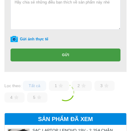
Gửi ảnh thực tế
GỬI
Lọc theo:
Tất cả
1
2
3
4
5
SẢN PHẨM ĐÃ XEM
SẠC LAPTOP LENOVO 19V - 2.25A CHÂN