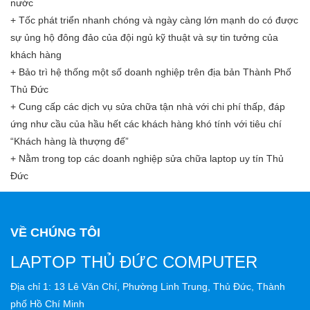
nước
+ Tốc phát triển nhanh chóng và ngày càng lớn mạnh do có được
sự ủng hộ đông đảo của đội ngủ kỹ thuật và sự tin tưởng của
khách hàng
+ Bảo trì hệ thống một số doanh nghiệp trên địa bản Thành Phố
Thủ Đức
+ Cung cấp các dịch vụ sửa chữa tận nhà với chi phí thấp, đáp
ứng như cầu của hầu hết các khách hàng khó tính với tiêu chí
“Khách hàng là thượng đế”
+ Nằm trong top các doanh nghiệp sửa chữa laptop uy tín Thủ
Đức
VỀ CHÚNG TÔI
LAPTOP THỦ ĐỨC COMPUTER
Địa chỉ 1: 13 Lê Văn Chí, Phường Linh Trung, Thủ Đức, Thành
phố Hồ Chí Minh