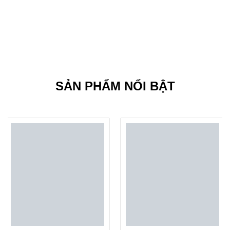
Tiêu đề thế mạnh
4
Chỉ cần bạn thấy không hài lòng, chúng tôi sẽ hoàn lại
100% chi phí sửa chữa
SẢN PHẨM NỔI BẬT