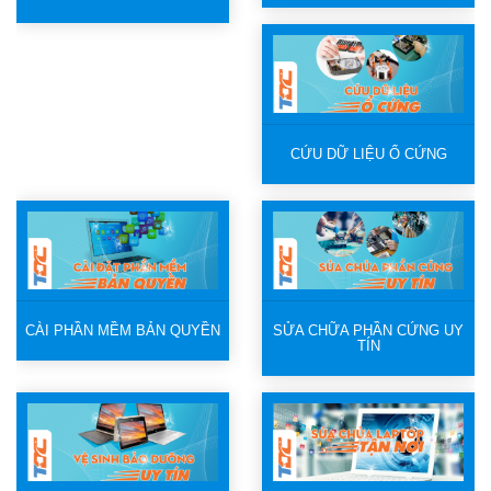
CỨU DỮ LIỆU Ổ CỨNG
CÀI PHẦN MỀM BẢN QUYỀN
SỬA CHỮA PHẦN CỨNG UY
TÍN