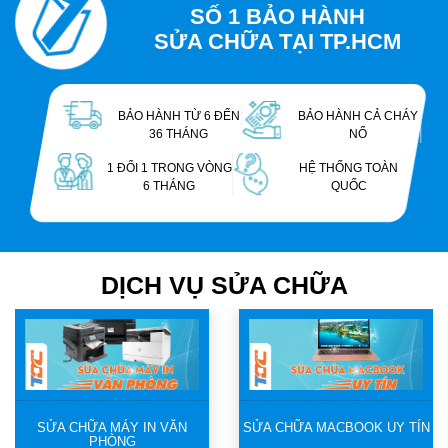
SỐ 1 BẢO HÀNH
SỬA CHỮA TẠI TP.HCM
BẢO HÀNH TỪ 6 ĐẾN
BẢO HÀNH CẢ CHÁY
36 THÁNG
NỔ
1 ĐỔI 1 TRONG VÒNG
HỆ THỐNG TOÀN
6 THÁNG
QUỐC
DỊCH VỤ SỬA CHỮA
SỬA CHỮA MÁY IN VĂN
SỬA CHỮA MACBOOK UY TÍN
PHÒNG