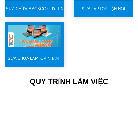
SỬA CHỮA MACBOOK UY TÍN
SỬA LAPTOP TẬN NƠI
SỬA CHỮA LAPTOP NHANH
QUY TRÌNH LÀM VIỆC