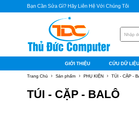
Bạn Cần Sửa Gì? Hãy Liên Hệ Với Chúng Tôi
GIỚI THIỆU
CỨU DỮ LIỆ
Trang Chủ
Sản phẩm
PHỤ KIỆN
TÚI - CẶP - 
TÚI - CẶP - BALÔ