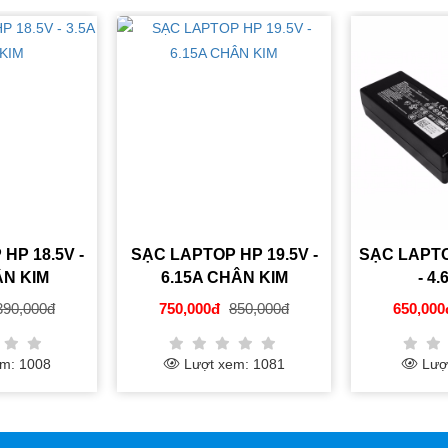
SẠC LAPTOP HP 19.5V -
SẠC LAPTOP DELL 19.5V
6.15A CHÂN KIM
- 4.62A ZIN
750,000đ
850,000đ
650,000đ
750,000đ
Lượt xem: 1081
Lượt xem: 995