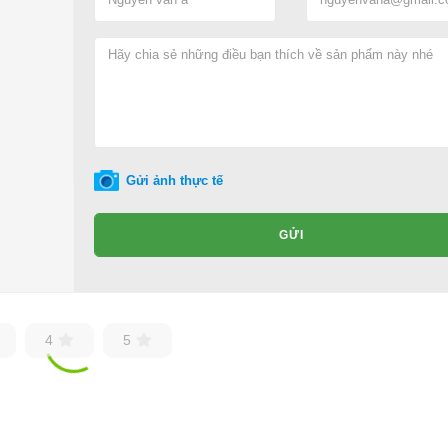
Gửi ảnh thực tế
GỬI
4
5