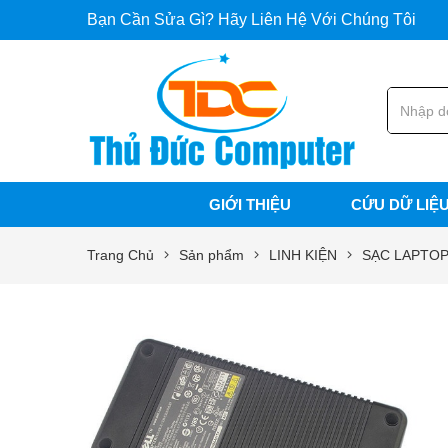
Bạn Cần Sửa Gì? Hãy Liên Hệ Với Chúng Tôi
GIỚI THIỆU
CỨU DỮ LIỆ
Trang Chủ
Sản phẩm
LINH KIỆN
SẠC LAPTOP