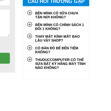
CÂU HỎI THƯỜNG GẶP
BÊN MÌNH CÓ SỮA CHƯA
TẬN NƠI KHÔNG?
BÊN MÌNH CÓ CHÍNH SÁCH 1
ĐỔI 1 KHÔNG?
THAY MẶT KÍNH MẤT BAO
LÂU VẬY SHOP?
CÓ BẢN ĐỒ ĐỂ ĐẾN TIỆM
KHÔNG?
THUDUCCOMPUTER CÓ THỂ
SỬA BẤT KỲ HÃNG MÁY TÍNH
NÀO KHÔNG?