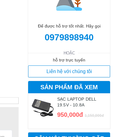
Để được hỗ trợ tốt nhất. Hãy gọi
0979898940
HOẶC
hỗ trợ trực tuyến
Liên hệ với chúng tôi
SẢN PHẨM ĐÃ XEM
SẠC LAPTOP DELL
19.5V - 10.8A
950,000đ
1,150,000đ