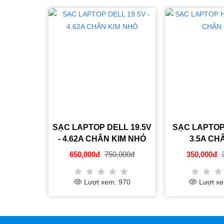
SẠC LAPTOP DELL 19.5V
SẠC LAPTOP HP 18.5V -
- 4.62A CHÂN KIM NHỎ
3.5A CHÂN KIM
650,000đ
750,000đ
350,000đ
390,000đ
Lượt xem: 970
Lượt xem: 1008