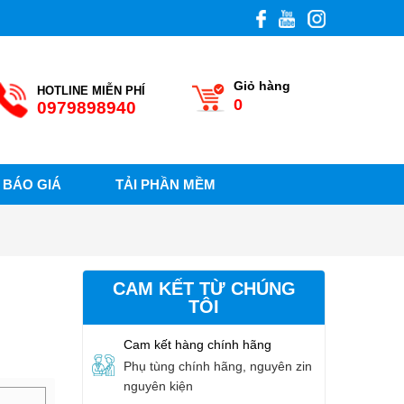
Giỏ hàng
HOTLINE MIỄN PHÍ
0
0979898940
BÁO GIÁ
TẢI PHẦN MỀM
CAM KẾT TỪ CHÚNG
TÔI
Cam kết hàng chính hãng
Phụ tùng chính hãng, nguyên zin
nguyên kiện