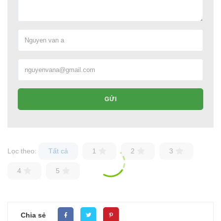
GỬI
Lọc theo:
Tất cả
1
2
3
4
5
Chia sẻ