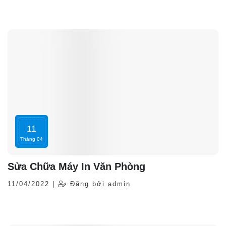
cơ sở và chi nhánh của hệ thống. Đây là mức giá chung thống
nhất nên khách hàng có thể hoàn toàn yên tâm khi sử dụng
dịch vụ tại hãng...
11
Tháng 04
Sửa Chữa Máy In Văn Phòng
11/04/2022 |
Đăng bởi admin