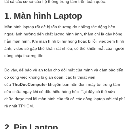
tất cả các cơ sở của hệ thống trung tâm trên toàn quốc.
1. Màn hình Laptop
Màn hình laptop rất dễ bị tổn thương do những tác động bên
ngoài ảnh hưởng đến chất lượng hình ảnh, thậm chí là gây hỏng
hẳn màn hình. Khi màn hình bị hư hỏng hoặc bị lỗi, việc xem hình
ảnh, video sẽ gặp khó khăn rất nhiều, có thể khiến mắt của người
dùng chịu thương tổn.
Do vậy, để bảo vệ an toàn cho đôi mắt của mình và đảm bảo tiến
độ công việc không bị gián đoạn, các kĩ thuật viên
của
ThuDucComputer
khuyên bạn nên đem máy tới trung tâm
sửa chữa ngay khi có dấu hiệu hỏng hóc. Tại đây có thể sửa
chữa được mọi lỗi màn hình của tất cả các dòng laptop với chi phí
rẻ nhất TPHCM.
2. Pin Laptop