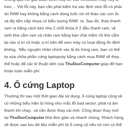
treo,... Với lỗi này, bạn cần phải kiểm tra xác định xem lỗi có phải
do RAM hay không bằng cách dùng tuốc nơ vít tháo các con ốc
và lấy tấm nắp nhựa có biểu tượng RAM ra. Sau đó, tháo thanh
ram ra bằng cách kéo nhẹ 2 chốt khóa ở 2 đầu thanh ram, vệ
sinh khe cắm ram và chân ram bằng bàn chải mềm rồi thử cắm
lại vào vị trí cũ hoặc vị trí bên để xem máy có hoạt động ổn định
không. Nếu nguyên nhân chính xác là do hỏng ram, bạn có thể
tự sửa chữa phần cứng laptopnày bằng cách mua RAM về thay
thế hoặc để các kĩ thuật viên của
ThuDucComputer
giúp đỡ bạn
hoàn toàn miễn phí.
4. Ổ cứng Laptop
Thường thì sau một thời gian dài sử dụng, ổ cứng laptop cũng sẽ
có những biểu hiện bị hỏng như mắc lỗi bad sector, phát ra âm
thanh khi chạy...và cần được thay cái mới. Công đoạn thay mới
tại
ThuDucComputer
khá đơn giản và nhanh chóng. Khách hàng
sẽ được sao lưu dữ liệu miễn phí từ ổ cứng cũ nếu nó còn có thể