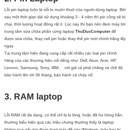
Lỗi pin laptop luôn là nỗi lo muôn thuở của người dùng laptop. Bởi
sau một thời gian dài sử dụng khoảng 3 - 4 năm thì pin cũng sẽ bị
chai, thời lượng hoạt động rất ít. Lúc này thì bạn nên đem máy tới
trung tâm sửa chữa phần cứng laptop
ThuDucComputer
để
được sửa chữa, thay cell pin hoặc thay thế pin mới chính hãng lấy
ngay.
Tại trung tâm hiện đang cung cấp rất nhiều các loại pin chính
hãng của các thương hiệu nổi tiếng như: Dell, Asus, Acer, HP,
Lenovo, Samsung, Sony, IBM,... với giá cả phải chăng và chế độ
bảo hành lên tới 36 tháng, bảo hành cả cháy nổ.
3. RAM laptop
Lỗi RAM rất đa dạng, có thể chỉ là bị lỏng, hoặc đã hư hỏng hẳn,
thường biểu hiện qua các triệu chứng thường thấy là laptop
không qua nổi giai đoạn boot máy để vào Windows, máy hay bị