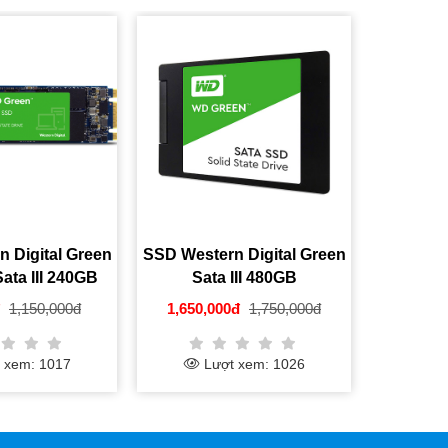
igital Green
SSD Western Digital Green
SSD Western
a III 240GB
Sata III 480GB
SN350 P
G3G0B
WDS480G3G0A
NVMe 
,150,000đ
1,650,000đ
1,750,000đ
1,650,000
WDS4
m: 1017
Lượt xem: 1026
Lượt