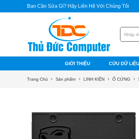
Bạn Cần Sửa Gì? Hãy Liên Hệ Với Chúng Tôi
GIỚI THIỆU
CỨU DỮ LIỆ
Trang Chủ
Sản phẩm
LINH KIỆN
Ổ CỨNG