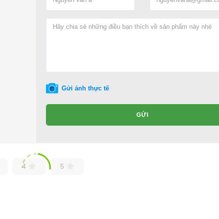
Gửi ảnh thực tế
GỬI
4
5