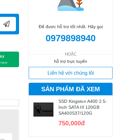
Để được hỗ trợ tốt nhất. Hãy gọi
0979898940
HOẶC
ay
hỗ trợ trực tuyến
 ngay
Liên hệ với chúng tôi
SẢN PHẨM ĐÃ XEM
SSD Kingston A400 2.5-
Inch SATA III 120GB
SA400S37/120G
750,000đ