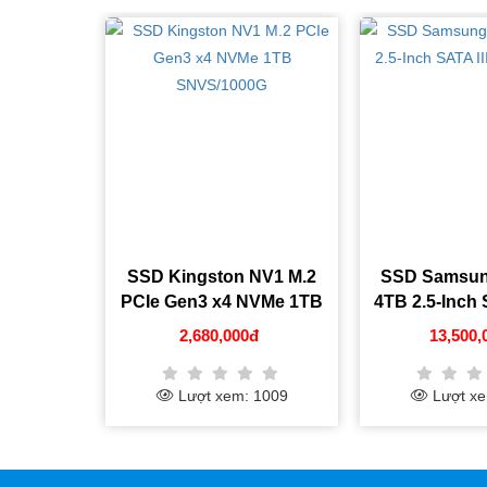
1 M.2
SSD Kingston NV1 M.2
SSD Samsung 
e 2TB
PCIe Gen3 x4 NVMe 1TB
4TB 2.5-Inch SAT
SNVS/1000G
77Q4T0
2,680,000đ
13,500,00
05
Lượt xem: 1009
Lượt xem: