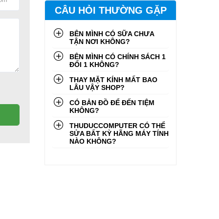
CÂU HỎI THƯỜNG GẶP
BÊN MÌNH CÓ SỮA CHƯA
TẬN NƠI KHÔNG?
BÊN MÌNH CÓ CHÍNH SÁCH 1
ĐỔI 1 KHÔNG?
THAY MẶT KÍNH MẤT BAO
LÂU VẬY SHOP?
CÓ BẢN ĐỒ ĐỂ ĐẾN TIỆM
KHÔNG?
THUDUCCOMPUTER CÓ THỂ
SỬA BẤT KỲ HÃNG MÁY TÍNH
NÀO KHÔNG?