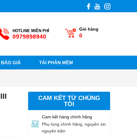
Giỏ hàng
HOTLINE MIỄN PHÍ
0
0979898940
BÁO GIÁ
TẢI PHẦN MỀM
II
CAM KẾT TỪ CHÚNG
TÔI
Cam kết hàng chính hãng
Phụ tùng chính hãng, nguyên zin
nguyên kiện