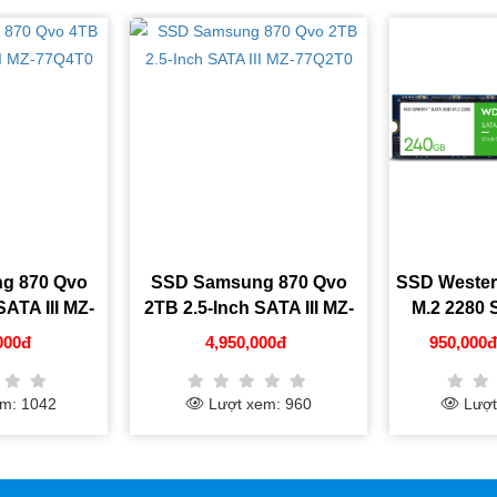
870 Qvo
SSD Samsung 870 Qvo
SSD Western D
A III MZ-
2TB 2.5-Inch SATA III MZ-
M.2 2280 Sat
77Q2T0
WDS240
0đ
4,950,000đ
950,000đ
1
 1042
Lượt xem: 960
Lượt xe